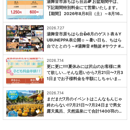
湯舞音市原ちはら台店🌈 お盆期間中は、
下記期間特別料金にて営業いたします。
【期間】 2026年8月8日（土）～8月16…
1
2026.7.27
湯舞音市原ちはら台👍8月のゲスト表＆Y
UBUNEPPA表公開☺～暑い日も、ちはら
台でととのう～#湯舞音 #熱波 #サウナ #…
1
2026.7.14
更に更に‼️‼️夏休みには沢山のお客様に来
て欲しい...そんな思いから7月21日〜7月3
1日までお子様料金を半額にしちゃいま…
1
2026.7.14
まだまだ7月のイベントはこんなもんじゃ
終わらない‼️7月21日〜7月24日まで男女
露天風呂、天然温泉にて合計1400羽の…
1