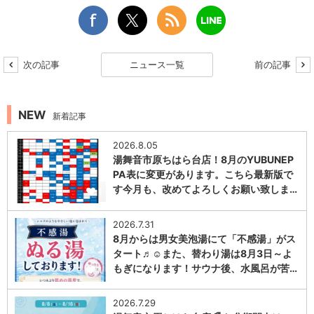
次の記事
ニュース一覧
前の記事
NEW
新着記事
2026.8.05
湯舞音市原ちはら台店！8月のYUBUNEP
PA表に変更があります。こちら最新版で
す今月も、改めてよろしくお願い致しま…
1
2026.7.31
8月からは男女美泡湯にて「不感湯」がス
タート♬☺また、替わり湯は8月3日～よ
もぎになります！サウナ後、水風呂が苦…
1
2026.7.29