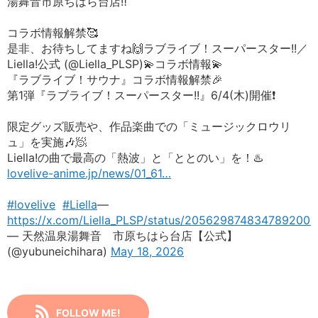
湯舞音市原ちはら台店‼️
コラボ情報解禁🥰
是非、お待ちしてますね🙌ラブライブ！スーパースター!!／
Liella!公式 (@Liella_PLSP)💫コラボ情報💫
『ラブライブ！サウナ』コラボ情報解禁🎉
第1弾『ラブライブ！スーパースター!!』6/4(木)開催❗️
限定グッズ販売や、作品楽曲での「ミュージックロウリ
ュ」を実施🎶🧖
Liella!の曲で最高の「熱波」と「ととのい」を！♨️
lovelive-anime.jp/news/01_61…
#lovelive
#Liella
—
https://x.com/Liella_PLSP/status/2056298748347892003
— 天然温泉湯舞音 市原ちはら台店【公式】
(@yubuneichihara)
May 18, 2026
FOLLOW ME!