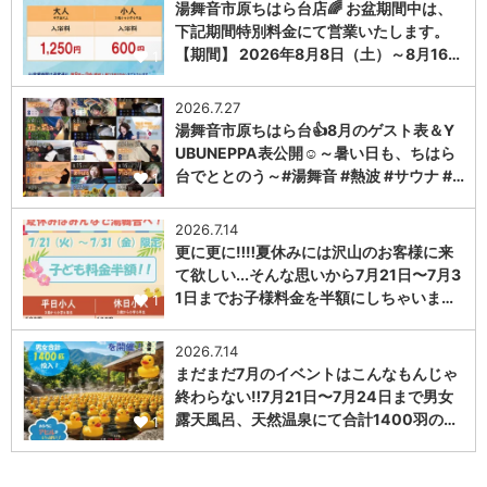
湯舞音市原ちはら台店🌈 お盆期間中は、
下記期間特別料金にて営業いたします。
【期間】 2026年8月8日（土）～8月16…
1
2026.7.27
湯舞音市原ちはら台👍8月のゲスト表＆Y
UBUNEPPA表公開☺～暑い日も、ちはら
台でととのう～#湯舞音 #熱波 #サウナ #…
1
2026.7.14
更に更に‼️‼️夏休みには沢山のお客様に来
て欲しい...そんな思いから7月21日〜7月3
1日までお子様料金を半額にしちゃいま…
1
2026.7.14
まだまだ7月のイベントはこんなもんじゃ
終わらない‼️7月21日〜7月24日まで男女
露天風呂、天然温泉にて合計1400羽の…
1