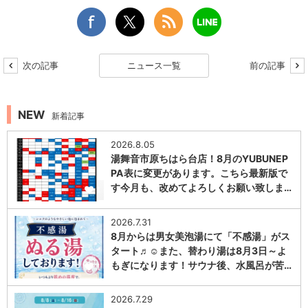
次の記事
ニュース一覧
前の記事
NEW
新着記事
2026.8.05
湯舞音市原ちはら台店！8月のYUBUNEP
PA表に変更があります。こちら最新版で
す今月も、改めてよろしくお願い致しま…
1
2026.7.31
8月からは男女美泡湯にて「不感湯」がス
タート♬☺また、替わり湯は8月3日～よ
もぎになります！サウナ後、水風呂が苦…
1
2026.7.29