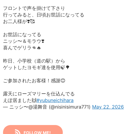
フロントで声を掛けて下さり
行ってみると、日頃お世話になってる
お二人様が❣️🥰
お世話になってる
ニッシ〜＆モラウ❣️
喜んでゲリラ👊🔥
昨日、小学校（道の駅）から
ゲットしたヨモギ達を使用🍃🌳
ご参加されたお客様！感謝😊
露天にローズマリーを仕込んでる
えぽ居ました🙌
#yubuneichihara
— ニッシ〜@湯舞音 (@nisinisimura771)
May 22, 2026
FOLLOW ME!