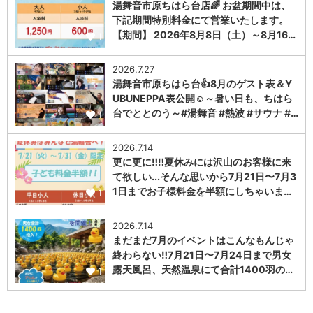
湯舞音市原ちはら台店🌈 お盆期間中は、
下記期間特別料金にて営業いたします。
【期間】 2026年8月8日（土）～8月16…
1
2026.7.27
湯舞音市原ちはら台👍8月のゲスト表＆Y
UBUNEPPA表公開☺～暑い日も、ちはら
台でととのう～#湯舞音 #熱波 #サウナ #…
1
2026.7.14
更に更に‼️‼️夏休みには沢山のお客様に来
て欲しい...そんな思いから7月21日〜7月3
1日までお子様料金を半額にしちゃいま…
1
2026.7.14
まだまだ7月のイベントはこんなもんじゃ
終わらない‼️7月21日〜7月24日まで男女
露天風呂、天然温泉にて合計1400羽の…
1