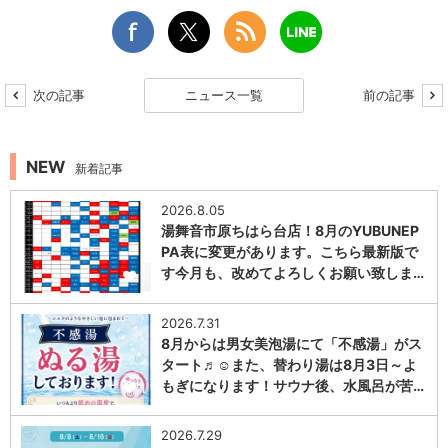
次の記事
ニュース一覧
前の記事
NEW
新着記事
2026.8.05
湯舞音市原ちはら台店！8月のYUBUNEP
PA表に変更があります。こちら最新版で
す今月も、改めてよろしくお願い致しま…
1
2026.7.31
8月からは男女美泡湯にて「不感湯」がス
タート♬☺また、替わり湯は8月3日～よ
もぎになります！サウナ後、水風呂が苦…
1
2026.7.29