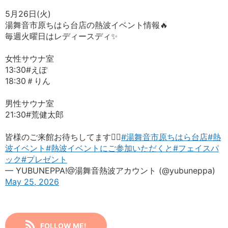
5月26日(火)
湯舞音市原ちはら台店の熱波イベント情報🔥
毎週火曜日はレディースディ✨️
女性サウナ室
13:30#えぽ
18:30＃りん
男性サウナ室
21:30#荒健太郎
皆様のご来館お待ちしてます🙇‍♀️
#湯舞音市原ちはら台店
#熱
波イベント
#熱波イベントにご参加いただくと
#フェイスパ
ック
#プレゼント
— YUBUNEPPA!@湯舞音熱波アカウント (@yubuneppa)
May 25, 2026
FOLLOW ME!