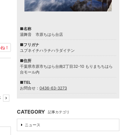
■名称
湯舞音 市原ちはら台店
■フリガナ
ね！
ユブネイチハラチハラダイテン
■住所
千葉県市原市ちはら台南2丁目32-10 もりまちちはら
台モール内
■TEL
お問合せ：
0436-63-3273
事
CATEGORY
記事カテゴリ
ニュース