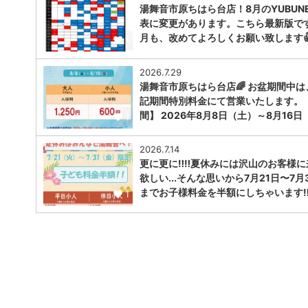
湯舞音市原ちはら台店！8月のYUBUNE
表に変更があります。こちら最新版で
月も、改めてよろしくお願い致します
1
2026.7.29
湯舞音市原ちはら台店🌈 お盆期間中は
記期間特別料金にて営業いたします。
間】 2026年8月8日（土）～8月16日
1
2026.7.14
更に更に‼️‼️夏休みには沢山のお客様
欲しい...そんな思いから7月21日〜7月
までお子様料金を半額にしちゃいます‼︎‼
1