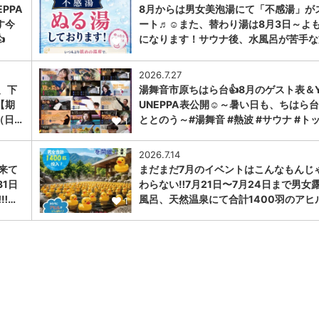
PPA
8月からは男女美泡湯にて「不感湯」が
す今
ート♬☺また、替わり湯は8月3日～よ

になります！サウナ後、水風呂が苦手な
1
2026.7.27
、下
湯舞音市原ちはら台👍8月のゲスト表＆Y
【期
UNEPPA表公開☺～暑い日も、ちはら
（日…
ととのう～#湯舞音 #熱波 #サウナ #ト
1
2026.7.14
に来て
まだまだ7月のイベントはこんなもんじ
31日
わらない‼️7月21日〜7月24日まで男女
︎…
風呂、天然温泉にて合計1400羽のアヒ
1