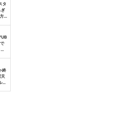
スタ
もぎ
方…
UB
台で
ッ…
ゃ終
露天
ル…