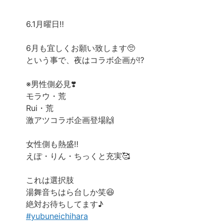
6.1月曜日‼️
6月も宜しくお願い致します🥺
という事で、夜はコラボ企画が⁉️
※男性側必見❣️
モラウ・荒
Rui・荒
激アツコラボ企画登場🙌
女性側も熱盛‼︎
えぽ・りん・ちっくと充実🥰
これは選択肢
湯舞音ちはら台しか笑😆
絶対お待ちしてます♪
#yubuneichihara