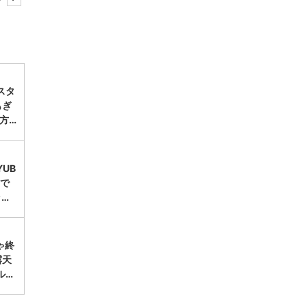
スタ
もぎ
方…
UB
台で
ッ…
ゃ終
露天
ル…