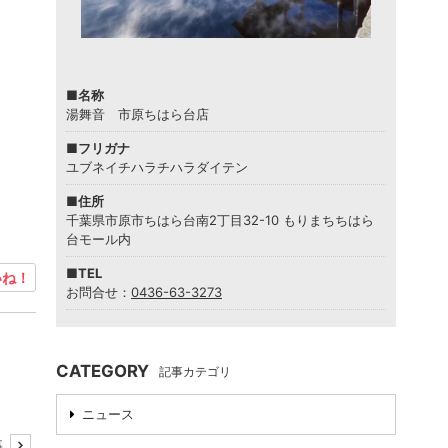
■名称
湯舞音 市原ちはら台店
■フリガナ
ユブネイチハラチハラダイテン
■住所
千葉県市原市ちはら台南2丁目32-10 もりまちちはら
台モール内
■TEL
ね！
お問合せ：
0436-63-3273
CATEGORY
記事カテゴリ
ニュース
事