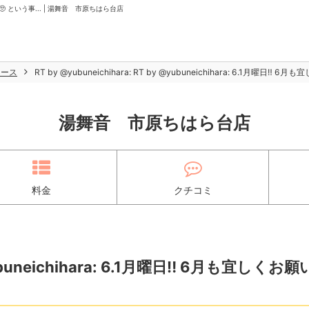
致します🥺 という事... | 湯舞音 市原ちはら台店
ュース
RT by @yubuneichihara: RT by @yubuneichihara: 6.1月曜日‼️
湯舞音 市原ちはら台店
料金
クチコミ
@yubuneichihara: 6.1月曜日‼️ 6月も宜しくお