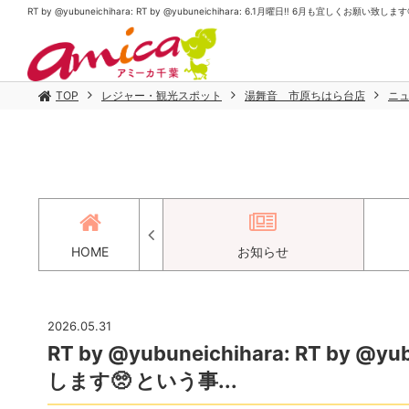
RT by @yubuneichihara: RT by @yubuneichihara: 6.1月曜日‼️ 6月も宜しくお願い
TOP
レジャー・観光スポット
湯舞音 市原ちはら台店
ニ
アクセス
HOME
お知らせ
2026.05.31
RT by @yubuneichihara: RT by 
します🥺 という事...