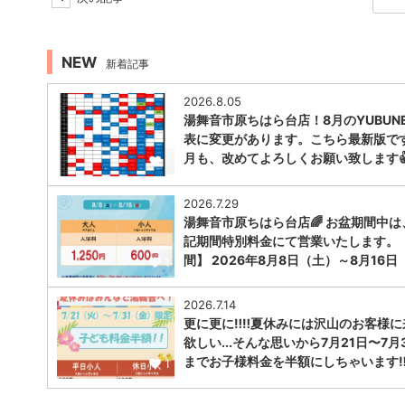
NEW
新着記事
2026.8.05
湯舞音市原ちはら台店！8月のYUBUNE
表に変更があります。こちら最新版で
月も、改めてよろしくお願い致します
1
2026.7.29
湯舞音市原ちはら台店🌈 お盆期間中は
記期間特別料金にて営業いたします。
間】 2026年8月8日（土）～8月16日
1
2026.7.14
更に更に‼️‼️夏休みには沢山のお客様
欲しい...そんな思いから7月21日〜7月
までお子様料金を半額にしちゃいます‼︎‼
1