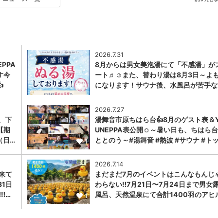
2026.7.31
PPA
8月からは男女美泡湯にて「不感湯」が
す今
ート♬☺また、替わり湯は8月3日～よ

になります！サウナ後、水風呂が苦手な
1
2026.7.27
、下
湯舞音市原ちはら台👍8月のゲスト表＆Y
【期
UNEPPA表公開☺～暑い日も、ちはら
（日…
ととのう～#湯舞音 #熱波 #サウナ #ト
1
2026.7.14
に来て
まだまだ7月のイベントはこんなもんじ
31日
わらない‼️7月21日〜7月24日まで男女
︎…
風呂、天然温泉にて合計1400羽のアヒ
1