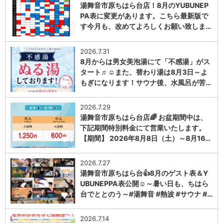
湯舞音市原ちはら台店！8月のYUBUNEP
PA表に変更があります。こちら最新版で
す今月も、改めてよろしくお願い致しま…
1
2026.7.31
8月からは男女美泡湯にて「不感湯」がス
タート♬☺また、替わり湯は8月3日～よ
もぎになります！サウナ後、水風呂が苦…
1
2026.7.29
湯舞音市原ちはら台店🌈 お盆期間中は、
下記期間特別料金にて営業いたします。
【期間】 2026年8月8日（土）～8月16…
1
2026.7.27
湯舞音市原ちはら台👍8月のゲスト表＆Y
UBUNEPPA表公開☺～暑い日も、ちはら
台でととのう～#湯舞音 #熱波 #サウナ #…
1
2026.7.14