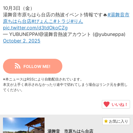
10月3日（金）
湯舞音市原ちはら台店の熱波イベント情報です🔥
#湯舞音市
原ちはら台店
#ぴょんこ
#トラジ
#りん
pic.twitter.com/d3tdOkoCZg
— YUBUNEPPA!@湯舞音熱波アカウント (@yubuneppa)
October 2, 2025
FOLLOW ME!
※本ニュースはRSSにより自動配信されています。
本文が上手く表示されなかったり途中で切れてしまう場合はリンク元を参照し
てください。
いいね！
お気に入り
湯舞音 市原ちはら台店