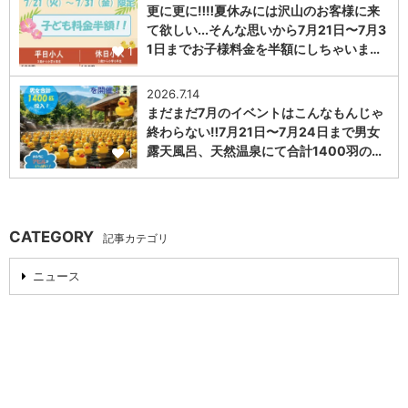
更に更に‼️‼️夏休みには沢山のお客様に来
て欲しい...そんな思いから7月21日〜7月3
1日までお子様料金を半額にしちゃいま…
1
2026.7.14
まだまだ7月のイベントはこんなもんじゃ
終わらない‼️7月21日〜7月24日まで男女
露天風呂、天然温泉にて合計1400羽の…
1
CATEGORY
記事カテゴリ
ニュース