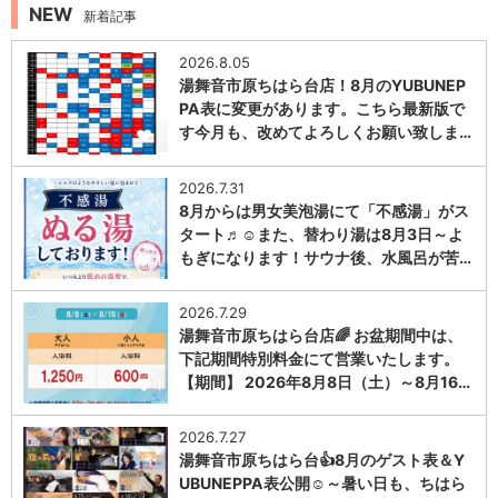
NEW
新着記事
2026.8.05
湯舞音市原ちはら台店！8月のYUBUNEP
PA表に変更があります。こちら最新版で
す今月も、改めてよろしくお願い致しま…
1
2026.7.31
8月からは男女美泡湯にて「不感湯」がス
タート♬☺また、替わり湯は8月3日～よ
もぎになります！サウナ後、水風呂が苦…
1
2026.7.29
湯舞音市原ちはら台店🌈 お盆期間中は、
下記期間特別料金にて営業いたします。
【期間】 2026年8月8日（土）～8月16…
1
2026.7.27
湯舞音市原ちはら台👍8月のゲスト表＆Y
UBUNEPPA表公開☺～暑い日も、ちはら