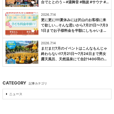
台でととのう～#湯舞音 #熱波 #サウナ #…
1
2026.7.14
更に更に‼️‼️夏休みには沢山のお客様に来
て欲しい...そんな思いから7月21日〜7月3
1日までお子様料金を半額にしちゃいま…
1
2026.7.14
まだまだ7月のイベントはこんなもんじゃ
終わらない‼️7月21日〜7月24日まで男女
露天風呂、天然温泉にて合計1400羽の…
1
CATEGORY
記事カテゴリ
ニュース