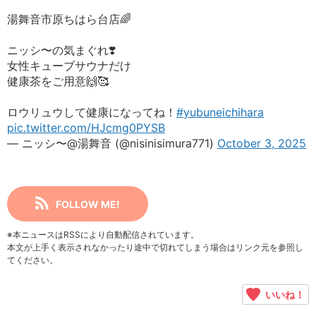
湯舞音市原ちはら台店🌈
ニッシ〜の気まぐれ❣️
女性キューブサウナだけ
健康茶をご用意🙌🥰
ロウリュウして健康になってね！
#yubuneichihara
pic.twitter.com/HJcmg0PYSB
— ニッシ〜@湯舞音 (@nisinisimura771)
October 3, 2025
FOLLOW ME!
※本ニュースはRSSにより自動配信されています。
本文が上手く表示されなかったり途中で切れてしまう場合はリンク元を参照し
てください。
いいね！