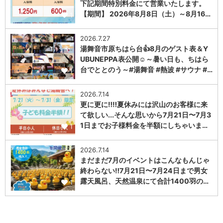
下記期間特別料金にて営業いたします。
【期間】 2026年8月8日（土）～8月16…
1
2026.7.27
湯舞音市原ちはら台👍8月のゲスト表＆Y
UBUNEPPA表公開☺～暑い日も、ちはら
台でととのう～#湯舞音 #熱波 #サウナ #…
1
2026.7.14
更に更に‼️‼️夏休みには沢山のお客様に来
て欲しい...そんな思いから7月21日〜7月3
1日までお子様料金を半額にしちゃいま…
1
2026.7.14
まだまだ7月のイベントはこんなもんじゃ
終わらない‼️7月21日〜7月24日まで男女
露天風呂、天然温泉にて合計1400羽の…
1