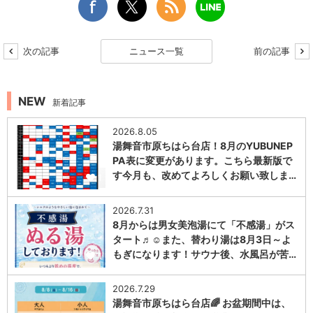
次の記事
ニュース一覧
前の記事
NEW
新着記事
2026.8.05
湯舞音市原ちはら台店！8月のYUBUNEP
PA表に変更があります。こちら最新版で
す今月も、改めてよろしくお願い致しま…
1
2026.7.31
8月からは男女美泡湯にて「不感湯」がス
タート♬☺また、替わり湯は8月3日～よ
もぎになります！サウナ後、水風呂が苦…
1
2026.7.29
湯舞音市原ちはら台店🌈 お盆期間中は、