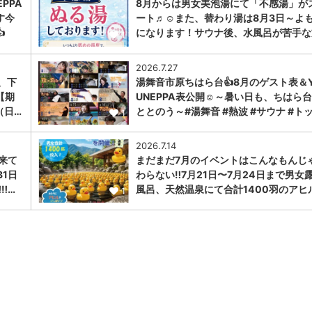
PPA
8月からは男女美泡湯にて「不感湯」が
す今
ート♬☺また、替わり湯は8月3日～よ

になります！サウナ後、水風呂が苦手な
1
2026.7.27
、下
湯舞音市原ちはら台👍8月のゲスト表＆Y
【期
UNEPPA表公開☺～暑い日も、ちはら
（日…
ととのう～#湯舞音 #熱波 #サウナ #ト
1
2026.7.14
に来て
まだまだ7月のイベントはこんなもんじ
31日
わらない‼️7月21日〜7月24日まで男女
︎…
風呂、天然温泉にて合計1400羽のアヒ
1