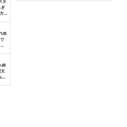
スタ
もぎ
方…
UB
台で
ッ…
ゃ終
露天
ル…