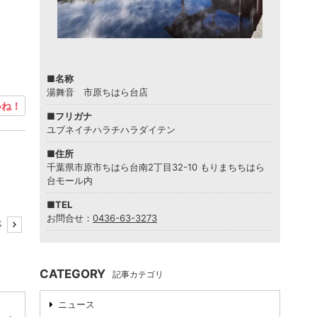
■名称
湯舞音 市原ちはら台店
ね！
■フリガナ
ユブネイチハラチハラダイテン
■住所
千葉県市原市ちはら台南2丁目32-10 もりまちちはら
台モール内
■TEL
お問合せ：
0436-63-3273
事
CATEGORY
記事カテゴリ
ニュース