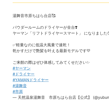
湯舞音市原ちはら台店🥰
パウダールームのドライヤーが全台❣️
ヤーマン「リフトドライヤースマート」 になりました😘
✅軽量なのに低温大風量で速乾！
乾かすだけで艶髪を叶える最新モデルです💛
ご来館の際はぜひ体感してみてくせださい✨
#ヤーマン
#ドライヤー
#YAMANドライヤー
#湯舞音
#市原
— 天然温泉湯舞音 市原ちはら台店【公式】 (@yubuneic