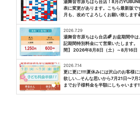
湯舞音市原ちはら台店！8月のYUBUNE
表に変更があります。こちら最新版で
月も、改めてよろしくお願い致します
1
2026.7.29
湯舞音市原ちはら台店🌈 お盆期間中は
記期間特別料金にて営業いたします。
間】 2026年8月8日（土）～8月16日
1
2026.7.14
更に更に‼️‼️夏休みには沢山のお客様
欲しい...そんな思いから7月21日〜7月
までお子様料金を半額にしちゃいます‼︎‼
1