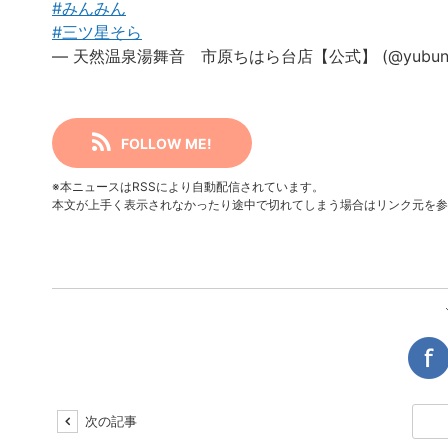
#みんみん
#三ツ星そら
— 天然温泉湯舞音 市原ちはら台店【公式】 (@yubuneic
FOLLOW ME!
※本ニュースはRSSにより自動配信されています。
本文が上手く表示されなかったり途中で切れてしまう場合はリンク元を参
次の記事