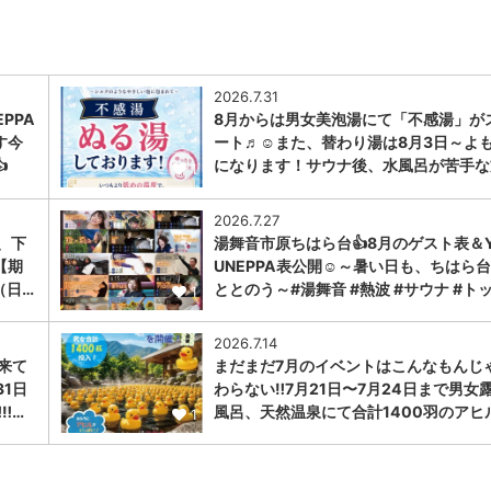
2026.7.31
PPA
8月からは男女美泡湯にて「不感湯」が
す今
ート♬☺また、替わり湯は8月3日～よ

になります！サウナ後、水風呂が苦手な
1
2026.7.27
、下
湯舞音市原ちはら台👍8月のゲスト表＆Y
【期
UNEPPA表公開☺～暑い日も、ちはら
（日…
ととのう～#湯舞音 #熱波 #サウナ #ト
1
2026.7.14
に来て
まだまだ7月のイベントはこんなもんじ
31日
わらない‼️7月21日〜7月24日まで男女
︎…
風呂、天然温泉にて合計1400羽のアヒ
1