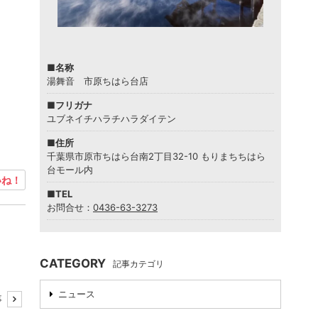
■名称
湯舞音 市原ちはら台店
■フリガナ
ユブネイチハラチハラダイテン
■住所
千葉県市原市ちはら台南2丁目32-10 もりまちちはら
台モール内
ね！
■TEL
お問合せ：
0436-63-3273
CATEGORY
記事カテゴリ
ニュース
事