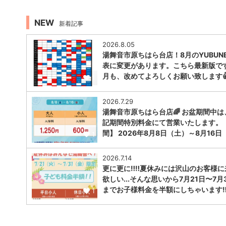
NEW
新着記事
2026.8.05
湯舞音市原ちはら台店！8月のYUBUNE
表に変更があります。こちら最新版で
月も、改めてよろしくお願い致します
1
2026.7.29
湯舞音市原ちはら台店🌈 お盆期間中は
記期間特別料金にて営業いたします。
間】 2026年8月8日（土）～8月16日
1
2026.7.14
更に更に‼️‼️夏休みには沢山のお客様
欲しい...そんな思いから7月21日〜7月
までお子様料金を半額にしちゃいます‼︎‼
1