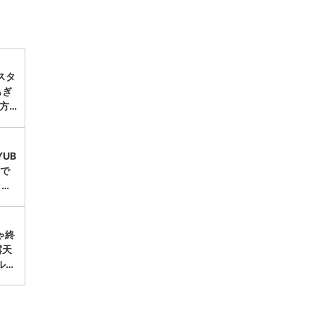
スタ
もぎ
方…
UB
台で
ッ…
ゃ終
露天
ル…