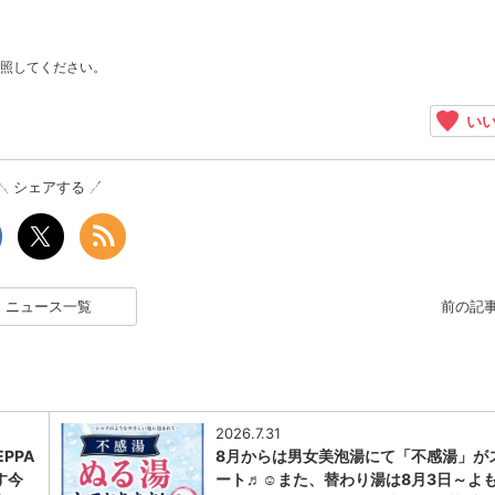
照してください。
いい
シェアする
ニュース一覧
前の記
2026.7.31
PPA
8月からは男女美泡湯にて「不感湯」が
す今
ート♬☺また、替わり湯は8月3日～よ