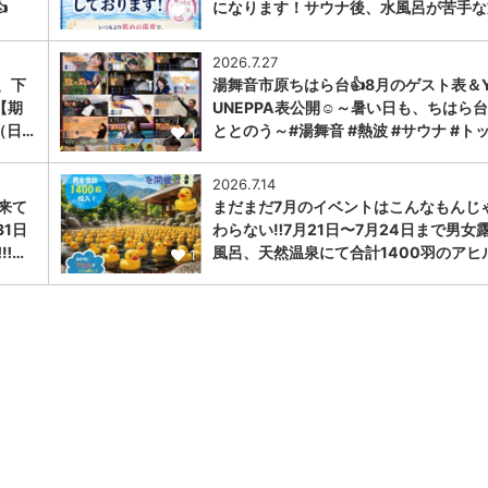

になります！サウナ後、水風呂が苦手な
1
2026.7.27
、下
湯舞音市原ちはら台👍8月のゲスト表＆Y
【期
UNEPPA表公開☺～暑い日も、ちはら
（日…
ととのう～#湯舞音 #熱波 #サウナ #ト
1
2026.7.14
に来て
まだまだ7月のイベントはこんなもんじ
31日
わらない‼️7月21日〜7月24日まで男女
︎…
風呂、天然温泉にて合計1400羽のアヒ
1