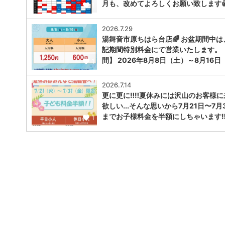
月も、改めてよろしくお願い致します
1
2026.7.29
湯舞音市原ちはら台店🌈 お盆期間中は
記期間特別料金にて営業いたします。
間】 2026年8月8日（土）～8月16日
1
2026.7.14
更に更に‼️‼️夏休みには沢山のお客様
欲しい...そんな思いから7月21日〜7月
までお子様料金を半額にしちゃいます‼︎‼
1