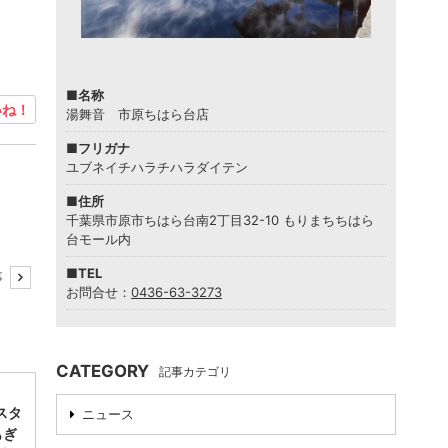
■名称
ね！
湯舞音 市原ちはら台店
■フリガナ
ユブネイチハラチハラダイテン
■住所
千葉県市原市ちはら台南2丁目32-10 もりまちちはら
台モール内
■TEL
事
お問合せ：
0436-63-3273
CATEGORY
記事カテゴリ
スタ
ニュース
もぎ