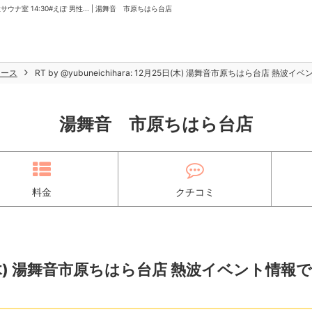
女性サウナ室 14:30#えぽ 男性... | 湯舞音 市原ちはら台店
ュース
RT by @yubuneichihara: 12月25日(木) 湯舞音市原ちはら台店 熱波イ
湯舞音 市原ちはら台店
料金
クチコミ
2月25日(木) 湯舞音市原ちはら台店 熱波イベント情報