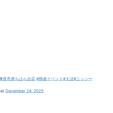
舞音市原ちはら台店
#熱波イベント
#えぽ
#ニッシ〜
a)
December 24, 2025