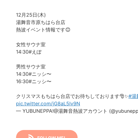
12月25日(木)
湯舞音市原ちはら台店
熱波イベント情報です😊
女性サウナ室
14:30#えぽ
男性サウナ室
14:30#ニッシ〜
16:30#ニッシ〜
クリスマスもちはら台店でお待ちしております🎅✨️
#湯
pic.twitter.com/jG8aL5lv9N
— YUBUNEPPA!@湯舞音熱波アカウント (@yubunepp
FOLLOW ME!