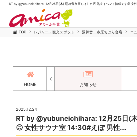
RT by @yubuneichihara: 12月25日(木) 湯舞音市原ちはら台店 熱波イベント情報です😊 
TOP
レジャー・観光スポット
湯舞音 市原ちはら台店
ニ
アクセス
HOME
お知らせ
2025.12.24
RT by @yubuneichihara: 1
😊 女性サウナ室 14:30#えぽ 男性...