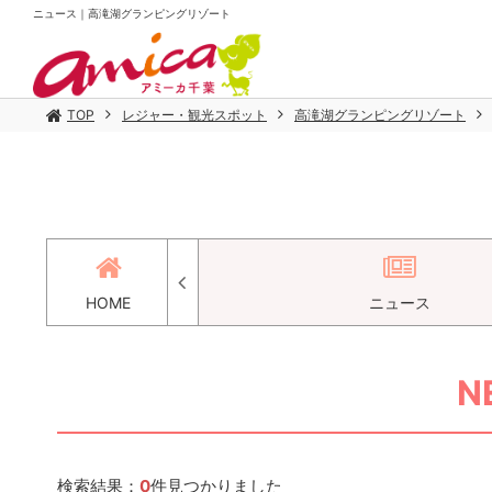
ニュース｜高滝湖グランピングリゾート
TOP
レジャー・観光スポット
高滝湖グランピングリゾート
セス
HOME
ニュース
N
検索結果：
0
件見つかりました