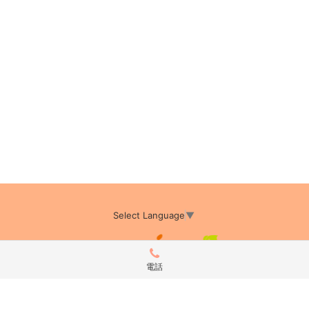
Select Language
▼
電話