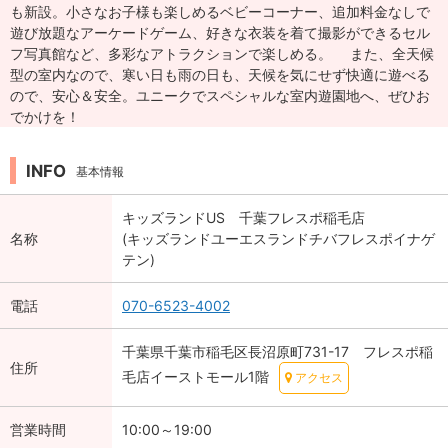
も新設。小さなお子様も楽しめるベビーコーナー、追加料金なしで
遊び放題なアーケードゲーム、好きな衣装を着て撮影ができるセル
フ写真館など、多彩なアトラクションで楽しめる。 また、全天候
型の室内なので、寒い日も雨の日も、天候を気にせず快適に遊べる
ので、安心＆安全。ユニークでスペシャルな室内遊園地へ、ぜひお
でかけを！
INFO
基本情報
キッズランドUS 千葉フレスポ稲毛店
名称
(キッズランドユーエスランドチバフレスポイナゲ
テン)
電話
070-6523-4002
千葉県千葉市稲毛区長沼原町731-17 フレスポ稲
住所
毛店イーストモール1階
アクセス
営業時間
10:00～19:00