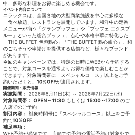
中、多彩な料理をお得に楽しめる機会です。
イベント内容について
ニラックスは、全国各地の大型商業施設を中心に多様な
「食べ放題」レストランを展開しています。和洋中の定番
メニューが揃う「グランブッフェ」や「ブッフェ エクスブ
ルー」といった総合ブッフェ、点心や本格中華に特化した
「THE BUFFET 包包點心」「THE BUFFET 點心甜心」、和
のごちそうや串揚げを提供する店舗など、様々なブランド
があります。
今回のキャンペーンでは、特定の日時にWEBから予約する
ことで、対象コースを通常よりお得な価格で楽しむことが
できます。対象時間帯に「スペシャルコース」以上をご予
約いただくと、
10%OFF
が適用されます。
開催期間・販売情報
実施期間：
2026年6月11日(木) ～ 2026年7月22日(水)
対象時間帯：
OPEN～11:30
もしくは
15:00～17:00
のご
入店でのご予約
割引内容：
対象時間帯に「スペシャルコース」以上をご予
約で
10%OFF
補足事項：
WEB予約が必須です。店頭での予約や電話予約は対象外で