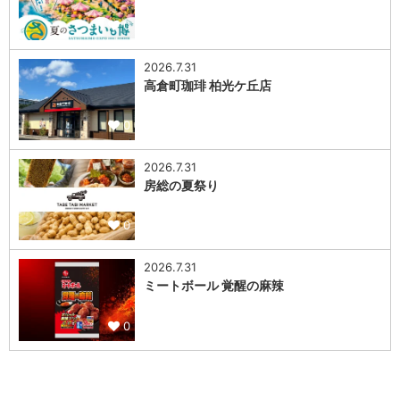
0
2026.7.31
高倉町珈琲 柏光ケ丘店
0
2026.7.31
房総の夏祭り
0
2026.7.31
ミートボール 覚醒の麻辣
0