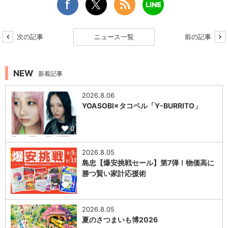
次の記事
ニュース一覧
前の記事
NEW
新着記事
2026.8.06
YOASOBI×タコベル「Y-BURRITO」
0
2026.8.05
島忠【爆安挑戦セール】第7弾！物価高に
勝つ賢い家計応援術
0
2026.8.05
夏のさつまいも博2026