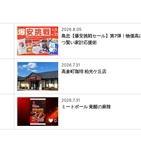
2026.8.05
島忠【爆安挑戦セール】第7弾！物価高
つ賢い家計応援術
0
2026.7.31
高倉町珈琲 柏光ケ丘店
0
2026.7.31
ミートボール 覚醒の麻辣
0