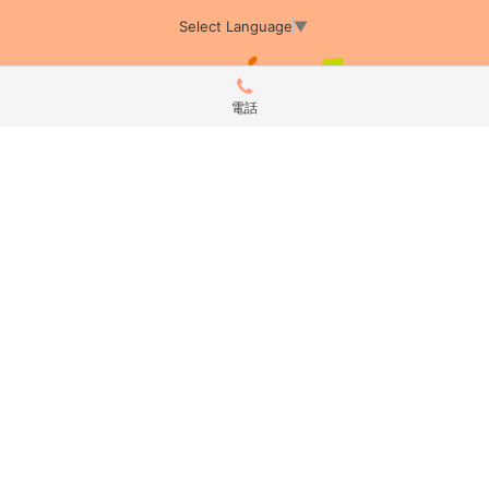
Select Language
▼
電話
アミーカTOP
サイト運営会社情報
プライバシーポリシー
サイトポリシー
サイト掲載についてのお申込み・お問い合わせ
フリーペーパー掲載についてのお申込み・お問い合わせ
amica配布エリア
店舗ログイン
Copyright(c) 2026 アミーカ千葉 Inc.All Rights Reserved.