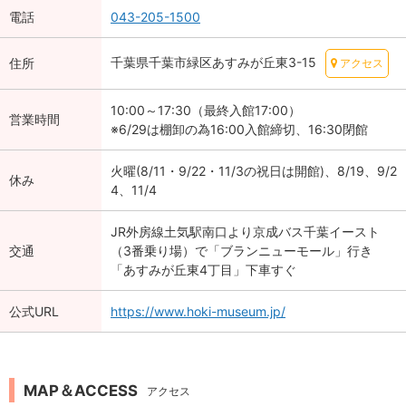
電話
043-205-1500
千葉県千葉市緑区あすみが丘東3-15
住所
アクセス
10:00～17:30（最終入館17:00）
営業時間
※6/29は棚卸の為16:00入館締切、16:30閉館
火曜(8/11・9/22・11/3の祝日は開館)、8/19、9/2
休み
4、11/4
JR外房線土気駅南口より京成バス千葉イースト
交通
（3番乗り場）で「ブランニューモール」行き
「あすみが丘東4丁目」下車すぐ
公式URL
https://www.hoki-museum.jp/
MAP＆ACCESS
アクセス