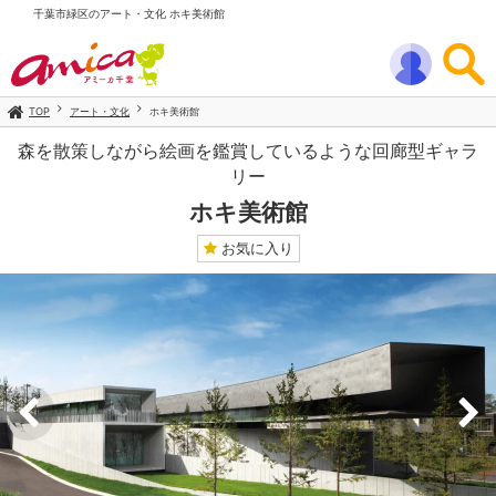
千葉市緑区のアート・文化 ホキ美術館
TOP
アート・文化
ホキ美術館
森を散策しながら絵画を鑑賞しているような回廊型ギャラ
リー
ホキ美術館
お気に入り