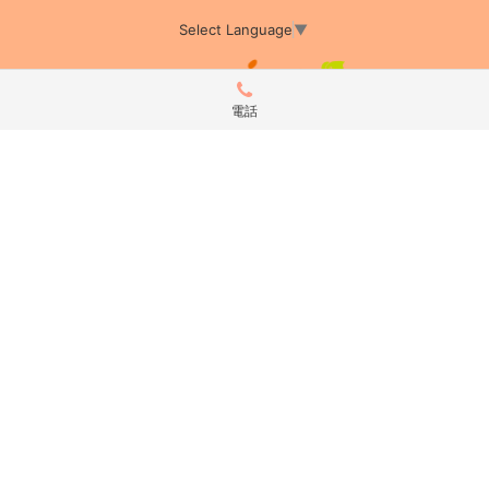
Select Language
▼
電話
アミーカTOP
サイト運営会社情報
プライバシーポリシー
サイトポリシー
サイト掲載についてのお申込み・お問い合わせ
フリーペーパー掲載についてのお申込み・お問い合わせ
amica配布エリア
店舗ログイン
Copyright(c) 2026 アミーカ千葉 Inc.All Rights Reserved.