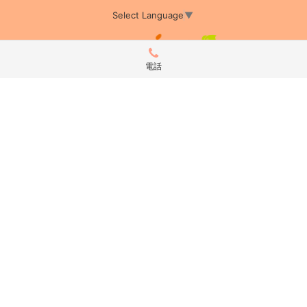
Select Language
▼
電話
アミーカTOP
サイト運営会社情報
プライバシーポリシー
サイトポリシー
サイト掲載についてのお申込み・お問い合わせ
フリーペーパー掲載についてのお申込み・お問い合わせ
amica配布エリア
店舗ログイン
Copyright(c) 2026 アミーカ千葉 Inc.All Rights Reserved.