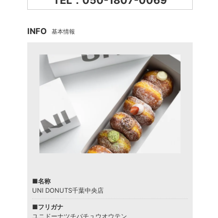
TEL：050-1807-0069
INFO
基本情報
■名称
UNI DONUTS千葉中央店
■フリガナ
ユニドーナツチバチュウオウテン