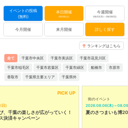
イベントの投稿
本日開催
今週開催
(無料)
08/08(土)
08/03(月)～08/09(日)
今月開催
来月開催
詳しく探す
ランキングはこちら
全て
千葉市中央区
千葉市美浜区
千葉市花見川区
千葉市稲毛区
千葉市若葉区
千葉市緑区
船橋市
市原市
香取市
千葉県主要エリア
千葉県外
ICK UP
P
街のイベント
2026.08.06(木)～08.09(日)
いく！
夏のさつまいも博2026