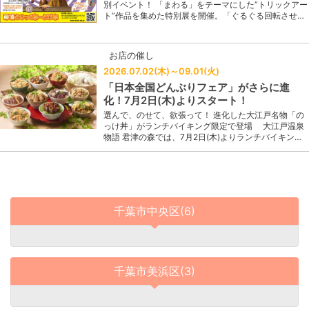
別イベント！ 「まわる」をテーマにした”トリックアー
ト”作品を集めた特別展を開催。「ぐるぐる回転させ…
お店の催し
2026.07.02(木)～09.01(火)
「日本全国どんぶりフェア」がさらに進
化！7月2日(木)よりスタート！
選んで、のせて、欲張って！ 進化した大江戸名物「の
っけ丼」がランチバイキング限定で登場 大江戸温泉
物語 君津の森では、7月2日(木)よりランチバイキン…
千葉市中央区(6)
千葉市美浜区(3)