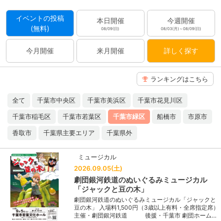
イベントの投稿
本日開催
今週開催
(無料)
08/09(日)
08/03(月)～08/09(日)
今月開催
来月開催
詳しく探す
ランキングはこちら
全て
千葉市中央区
千葉市美浜区
千葉市花見川区
千葉市稲毛区
千葉市若葉区
千葉市緑区
船橋市
市原市
香取市
千葉県主要エリア
千葉県外
ミュージカル
2026.09.05(土)
劇団銀河鉄道のぬいぐるみミュージカル
「ジャックと豆の木」
劇団銀河鉄道のぬいぐるみミュージカル「ジャックと
豆の木」 入場料1,500円（3歳以上有料・全席指定席）
主催・劇団銀河鉄道 後援・千葉市 劇団ホーム…