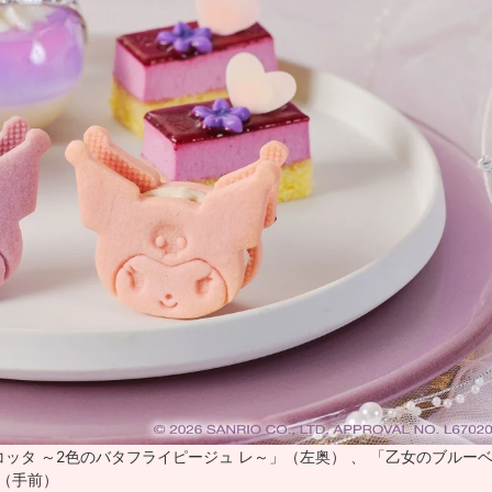
ッタ ～2色のバタフライピージュ レ～」（左奥） 、 「乙女のブルー
」（手前）