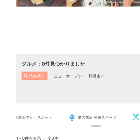
グルメ
：
0
件見つかりました
検索条件
ニューオープン
船橋市
夏休みおでかけスポット
夏の贅沢 涼感スイーツ
1～0件を表示 ／ 全0件