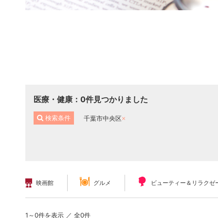
医療・健康
：
0
件見つかりました
検索条件
千葉市中央区
映画館
グルメ
ビューティー＆リラクゼ
1～0件を表示 ／ 全0件