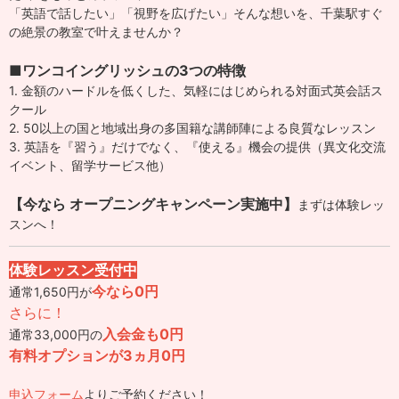
「英語で話したい」「視野を広げたい」そんな想いを、千葉駅すぐ
の絶景の教室で叶えませんか？
■ワンコイングリッシュの3つの特徴
1. 金額のハードルを低くした、気軽にはじめられる対面式英会話ス
クール
2. 50以上の国と地域出身の多国籍な講師陣による良質なレッスン
3. 英語を『習う』だけでなく、『使える』機会の提供（異文化交流
イベント、留学サービス他）
【今なら オープニングキャンペーン実施中】
まずは体験レッ
スンへ！
体験レッスン受付中
今なら0円
通常1,650円が
さらに！
入会金も0円
通常33,000円の
有料オプションが
3ヵ月0円
申込フォーム
よりご予約ください！