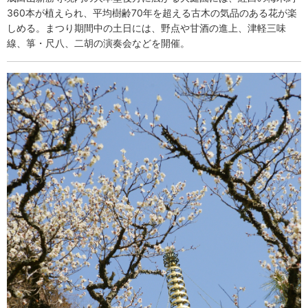
360本が植えられ、平均樹齢70年を超える古木の気品のある花が楽
しめる。まつり期間中の土日には、野点や甘酒の進上、津軽三味
線、箏・尺八、二胡の演奏会などを開催。