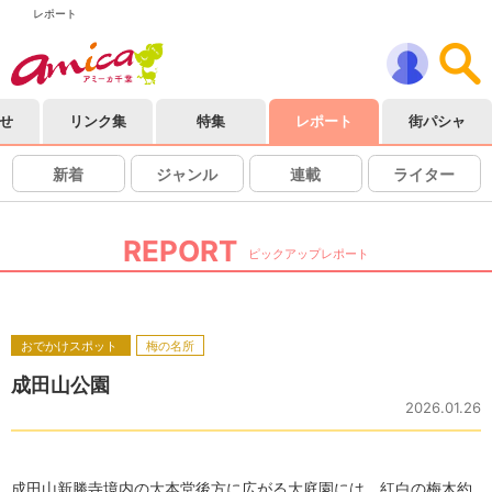
レポート
せ
リンク集
特集
レポート
街パシャ
新着
ジャンル
連載
ライター
REPORT
ピックアップレポート
おでかけスポット
梅の名所
成田山公園
2026.01.26
成田山新勝寺境内の大本堂後方に広がる大庭園には、紅白の梅木約