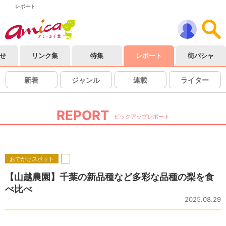
レポート
せ
リンク集
特集
レポート
街パシャ
新着
ジャンル
連載
ライター
REPORT
ピックアップレポート
おでかけスポット
【山越農園】千葉の新品種など多彩な品種の梨を食
べ比べ
2025.08.29