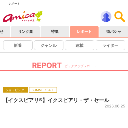
レポート
せ
リンク集
特集
レポート
街パシャ
新着
ジャンル
連載
ライター
REPORT
ピックアップレポート
ショッピング
SUMMER SALE
【イクスピアリ®】イクスピアリ・ザ・セール
2026.06.25