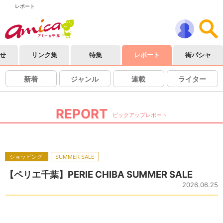
レポート
せ
リンク集
特集
レポート
街パシャ
新着
ジャンル
連載
ライター
REPORT
ピックアップレポート
ショッピング
SUMMER SALE
【ペリエ千葉】PERIE CHIBA SUMMER SALE
2026.06.25