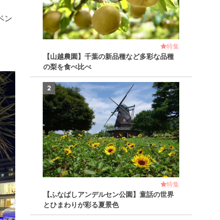
ベン
特集
【山越農園】千葉の新品種など多彩な品種
の梨を食べ比べ
2
特集
【ふなばしアンデルセン公園】童話の世界
とひまわりが彩る夏景色