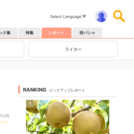
Select Language
▼
ンク集
特集
レポート
街パシャ
ライター
RANKING
ピックアップレポート
1
11.05