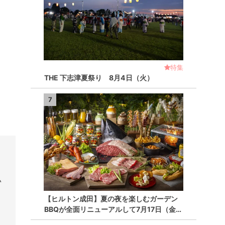
特集
THE 下志津夏祭り 8月4日（火）
7
♪
【ヒルトン成田】夏の夜を楽しむガーデン
BBQが全面リニューアルして7月17日（金…