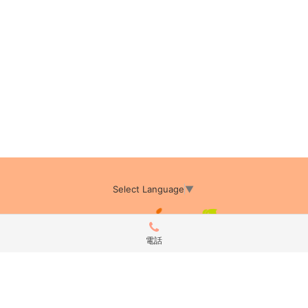
Select Language
▼
電話