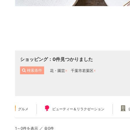
ショッピング
：
0
件見つかりました
検索条件
花・園芸
千葉市若葉区
グルメ
ビューティー＆リラクゼーション
1～0件を表示 ／ 全0件