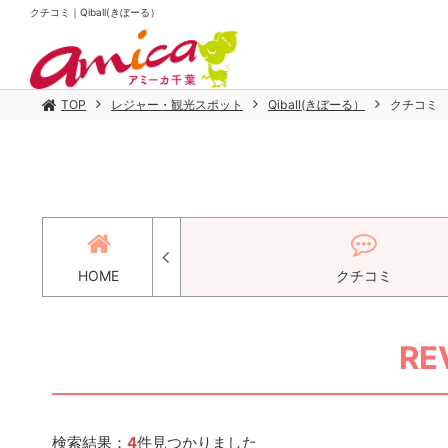
クチコミ｜Qiball(きぼーる）
TOP
レジャー・観光スポット
Qiball(きぼーる）
クチコミ
ース
HOME
クチコミ
RE
検索結果：
4
件見つかりました