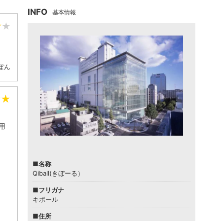
INFO
基本情報
★
★
ぽん
★
★
用
■名称
Qiball(きぼーる）
■フリガナ
キボール
■住所