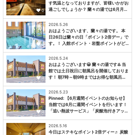
す気温となっておりますが、皆様いかがお
過ごしでしょうか？ 蘭々の湯では6月月…
0
2026.5.26
おはようございます、蘭々の湯です。 本
日26日は蘭々の日「ポイント2倍デー」で
す。！ 入館ポイント・岩盤ポイントがど…
0
2026.5.24
おはようございます😀 蘭々の湯です♨️ 当
館では土日祝日に朝風呂を開催しておりま
す！ 朝7時～朝9時まではお得な朝風呂…
0
2026.5.23
Pinned: 【6月週間イベントのお知らせ】
当館では6月に週間イベントを行います！
「追い熱波サービス」「炭酸泡付きアッ…
0
2026.5.16
今日はステキなポイント2倍ディー♬ 炭酸