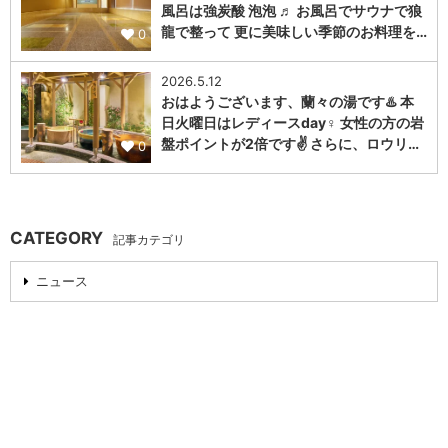
風呂は強炭酸 泡泡 ♬ お風呂でサウナで狼
龍で整って 更に美味しい季節のお料理を…
0
2026.5.12
おはようございます、蘭々の湯です♨️ 本
日火曜日はレディースday♀️ 女性の方の岩
盤ポイントが2倍です✌️ さらに、ロウリ…
0
CATEGORY
記事カテゴリ
ニュース