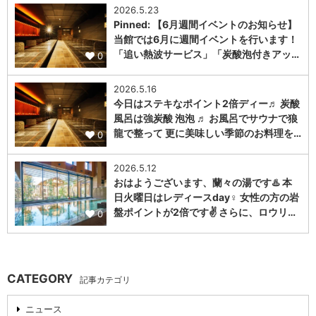
2026.5.23
Pinned: 【6月週間イベントのお知らせ】
当館では6月に週間イベントを行います！
「追い熱波サービス」「炭酸泡付きアッ…
0
2026.5.16
今日はステキなポイント2倍ディー♬ 炭酸
風呂は強炭酸 泡泡 ♬ お風呂でサウナで狼
龍で整って 更に美味しい季節のお料理を…
0
2026.5.12
おはようございます、蘭々の湯です♨️ 本
日火曜日はレディースday♀️ 女性の方の岩
盤ポイントが2倍です✌️ さらに、ロウリ…
0
CATEGORY
記事カテゴリ
ニュース