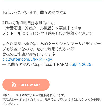
おはようございます、蘭々の湯です♨️
7月の毎週月曜日は水風呂にて、
【サ活応援！冷感クール風呂】を実施中です❄️
メントールによるヒンヤリ感をぜひご体験ください✨
また浴室洗い場では、氷的クールシャンプー＆ボディソー
プも設置中なので、ぜひご利用ください😆
皆様のご来店お待ちしてます😘
pic.twitter.com/LfRx14Hkgv
— ♨蘭々の湯♨ (@spa_resort_RARA)
July 7, 2025
FOLLOW ME!
※本ニュースはRSSにより自動配信されています。
本文が上手く表示されなかったり途中で切れてしまう場合はリンク元を参照し
てください。