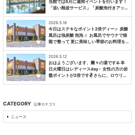
当館では6月に週間イベントを行います！
「追い熱波サービス」「炭酸泡付きアッ…
0
2026.5.16
今日はステキなポイント2倍ディー♬ 炭酸
風呂は強炭酸 泡泡 ♬ お風呂でサウナで狼
龍で整って 更に美味しい季節のお料理を…
0
2026.5.12
おはようございます、蘭々の湯です♨️ 本
日火曜日はレディースday♀️ 女性の方の岩
盤ポイントが2倍です✌️ さらに、ロウリ…
0
CATEGORY
記事カテゴリ
ニュース