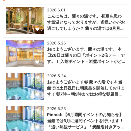
2026.6.01
こんにちは、蘭々の湯です。 初夏を思わ
す気温となっておりますが、皆様いかがお
過ごしでしょうか？ 蘭々の湯では6月月…
0
2026.5.26
おはようございます、蘭々の湯です。 本
日26日は蘭々の日「ポイント2倍デー」で
す。！ 入館ポイント・岩盤ポイントがど…
0
2026.5.24
おはようございます😀 蘭々の湯です♨️ 当
館では土日祝日に朝風呂を開催しておりま
す！ 朝7時～朝9時まではお得な朝風呂…
0
2026.5.23
Pinned: 【6月週間イベントのお知らせ】
当館では6月に週間イベントを行います！
「追い熱波サービス」「炭酸泡付きアッ…
0