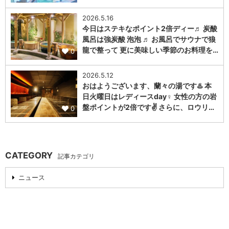
2026.5.16
今日はステキなポイント2倍ディー♬ 炭酸
風呂は強炭酸 泡泡 ♬ お風呂でサウナで狼
龍で整って 更に美味しい季節のお料理を…
0
2026.5.12
おはようございます、蘭々の湯です♨️ 本
日火曜日はレディースday♀️ 女性の方の岩
盤ポイントが2倍です✌️ さらに、ロウリ…
0
CATEGORY
記事カテゴリ
ニュース