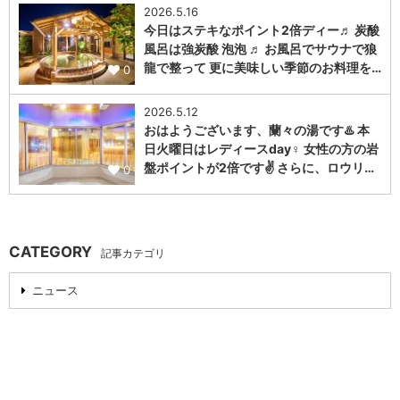
2026.5.16
今日はステキなポイント2倍ディー♬ 炭酸
風呂は強炭酸 泡泡 ♬ お風呂でサウナで狼
龍で整って 更に美味しい季節のお料理を…
0
2026.5.12
おはようございます、蘭々の湯です♨️ 本
日火曜日はレディースday♀️ 女性の方の岩
盤ポイントが2倍です✌️ さらに、ロウリ…
0
CATEGORY
記事カテゴリ
ニュース