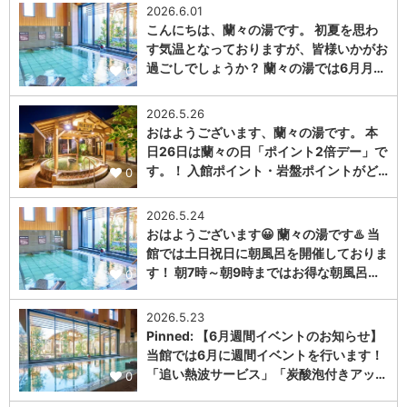
2026.6.01
こんにちは、蘭々の湯です。 初夏を思わ
す気温となっておりますが、皆様いかがお
過ごしでしょうか？ 蘭々の湯では6月月…
0
2026.5.26
おはようございます、蘭々の湯です。 本
日26日は蘭々の日「ポイント2倍デー」で
す。！ 入館ポイント・岩盤ポイントがど…
0
2026.5.24
おはようございます😀 蘭々の湯です♨️ 当
館では土日祝日に朝風呂を開催しておりま
す！ 朝7時～朝9時まではお得な朝風呂…
0
2026.5.23
Pinned: 【6月週間イベントのお知らせ】
当館では6月に週間イベントを行います！
「追い熱波サービス」「炭酸泡付きアッ…
0