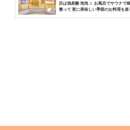
呂は強炭酸 泡泡 ♬ お風呂でサウナで
整って 更に美味しい季節のお料理を楽
0