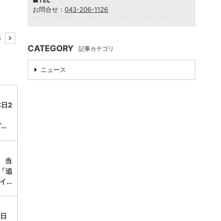
■TEL
お問合せ：
043-206-1126
事
CATEGORY
記事カテゴリ
ニュース
日2
…
】 当
「追
イ…
本日