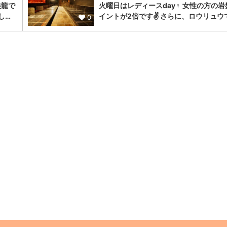
狼龍で
火曜日はレディースday♀️ 女性の方の岩
し…
イントが2倍です✌️ さらに、ロウリュウ
0