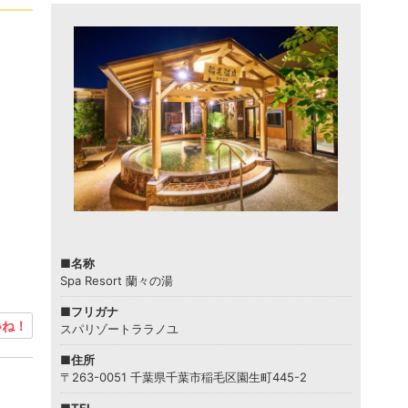
■名称
Spa Resort 蘭々の湯
■フリガナ
ね！
スパリゾートララノユ
■住所
〒263-0051 千葉県千葉市稲毛区園生町445-2