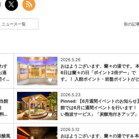
ニュース一覧
前の記
2026.5.26
わす
おはようございます、蘭々の湯です。 本
お過
6日は蘭々の日「ポイント2倍デー」で
間イ…
す。！ 入館ポイント・岩盤ポイントがど
0
2026.5.23
 当館
Pinned: 【6月週間イベントのお知らせ
ま
館では6月に週間イベントを行います！ 
料…
い熱波サービス」「炭酸泡付きアップ」
0
2026.5.12
炭酸風
おはようございます、蘭々の湯です♨️ 