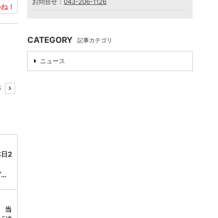
お問合せ：
043-206-1126
ね！
CATEGORY
記事カテゴリ
ニュース
事
日2
…
】 当