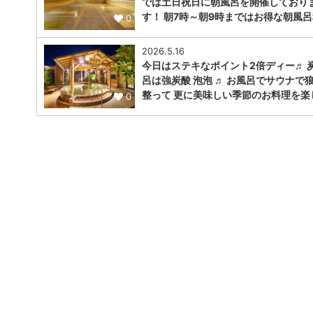
では土日祝日に朝風呂を開催しており
す！ 朝7時～朝9時まではお得な朝風呂
0
2026.5.16
今日はステキなポイント2倍ディー♬ 
呂は強炭酸 泡泡 ♬ お風呂でサウナで
整って 更に美味しい季節のお料理を楽
0