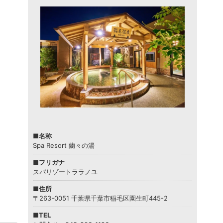
■名称
Spa Resort 蘭々の湯
■フリガナ
スパリゾートララノユ
■住所
〒263-0051 千葉県千葉市稲毛区園生町445-2
■TEL