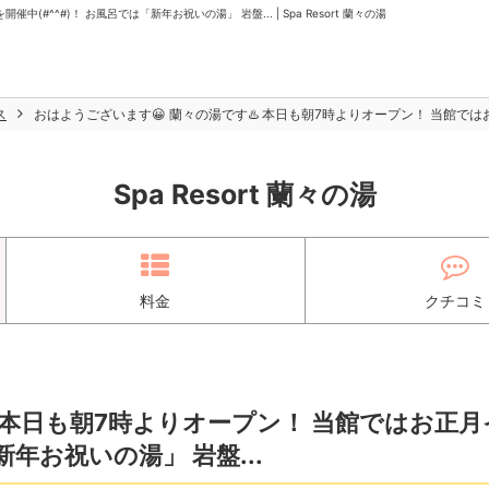
#^^#)！ お風呂では「新年お祝いの湯」 岩盤... | Spa Resort 蘭々の湯
ス
おはようございます😀 蘭々の湯です♨️ 本日も朝7時よりオープン！ 当館ではお
Spa Resort 蘭々の湯
料金
クチコミ
️ 本日も朝7時よりオープン！ 当館ではお正月
新年お祝いの湯」 岩盤...