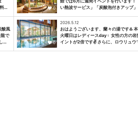
ま
館では6月に週間イベントを行います！ 
料…
い熱波サービス」「炭酸泡付きアップ」
0
2026.5.12
炭酸風
おはようございます、蘭々の湯です♨️ 
狼龍で
火曜日はレディースday♀️ 女性の方の岩
し…
イントが2倍です✌️ さらに、ロウリュウ
0