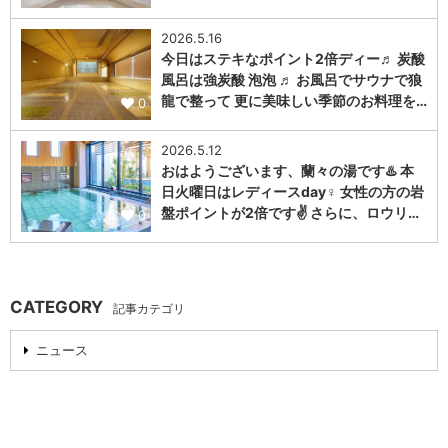
2026.5.16
今日はステキなポイント2倍ディー♬ 炭酸
風呂は強炭酸 泡泡 ♬ お風呂でサウナで狼
龍で整って 更に美味しい季節のお料理を…
0
2026.5.12
おはようございます、蘭々の湯です♨️ 本
日火曜日はレディースday♀️ 女性の方の岩
盤ポイントが2倍です✌️ さらに、ロウリ…
0
CATEGORY
記事カテゴリ
ニュース