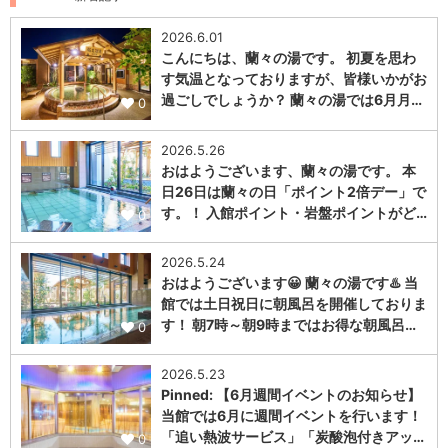
2026.6.01
こんにちは、蘭々の湯です。 初夏を思わ
す気温となっておりますが、皆様いかがお
過ごしでしょうか？ 蘭々の湯では6月月…
0
2026.5.26
おはようございます、蘭々の湯です。 本
日26日は蘭々の日「ポイント2倍デー」で
す。！ 入館ポイント・岩盤ポイントがど…
0
2026.5.24
おはようございます😀 蘭々の湯です♨️ 当
館では土日祝日に朝風呂を開催しておりま
す！ 朝7時～朝9時まではお得な朝風呂…
0
2026.5.23
Pinned: 【6月週間イベントのお知らせ】
当館では6月に週間イベントを行います！
「追い熱波サービス」「炭酸泡付きアッ…
0