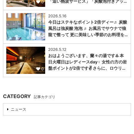
「追い熱波サービス」「炭酸泡付きアッ…
0
2026.5.16
今日はステキなポイント2倍ディー♬ 炭酸
風呂は強炭酸 泡泡 ♬ お風呂でサウナで狼
龍で整って 更に美味しい季節のお料理を…
0
2026.5.12
おはようございます、蘭々の湯です♨️ 本
日火曜日はレディースday♀️ 女性の方の岩
盤ポイントが2倍です✌️ さらに、ロウリ…
0
CATEGORY
記事カテゴリ
ニュース