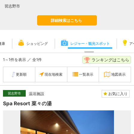
習志野市
詳細検索はこちら
健康
ショッピング
レジャー・観光スポット
ア
ランキングはこちら
1～1件を表示 ／ 全1件
更新順
現在地検索
一覧表示
地図表示
お気に入り
習志野市
温浴施設
Spa Resort 菜々の湯