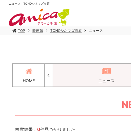
ニュース｜TOHOシネマズ市原
TOP
映画館
TOHOシネマズ市原
ニュース
セス
HOME
ニュース
N
検索結果：
0
件見つかりました