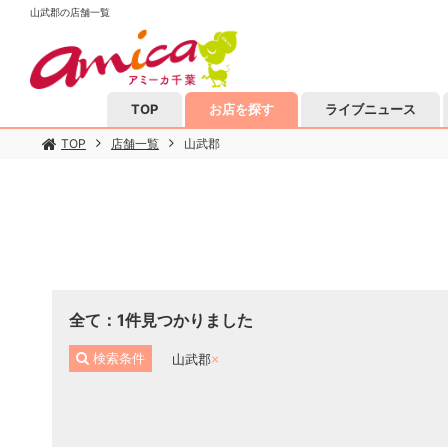
山武郡の店舗一覧
TOP
お店を探す
ライブニュース
TOP
店舗一覧
山武郡
全て
：
1
件見つかりました
検索条件
山武郡