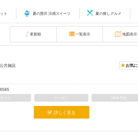
ット
夏の贅沢 涼感スイーツ
夏の推しグルメ
更新順
一覧表示
地図表示
お気に
公共施設
-8585
クチコミ
クーポン
WEB予約
詳しく見る