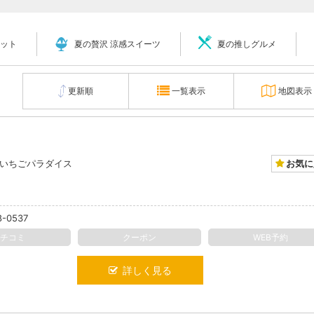
ット
夏の贅沢 涼感スイーツ
夏の推しグルメ
更新順
一覧表示
地図表示
お気に
いちごパラダイス
8-0537
クチコミ
クーポン
WEB予約
詳しく見る