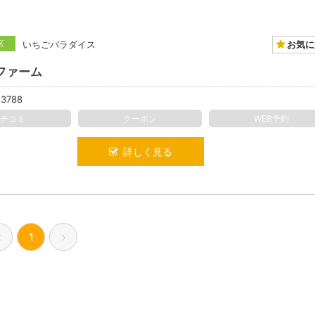
お気に
区
いちごパラダイス
ファーム
-3788
クチコミ
クーポン
WEB予約
詳しく見る
1