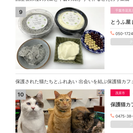
千葉市花見
9
とうふ屋 
050-172
保護された猫たちとふれあい 出会いを結ぶ保護猫カフ
茂原市
10
保護猫カ
0475-38