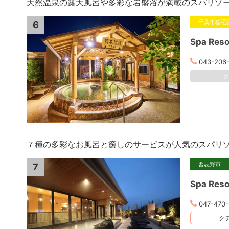
天然温泉の露天風呂や多彩な岩盤浴が満載のスパリゾ
千葉市稲毛
6
Spa Re
043-206-
７種の多彩なお風呂と癒しのサービスが人気のスパリ
習志野市
7
Spa Re
047-470-
クチ