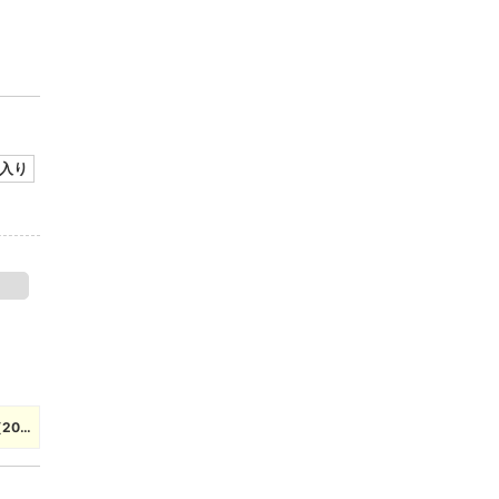
入り
20…