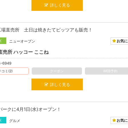
詳しく見る
工場直売所 土日は焼きたてピッツアも販売！
お気に
区
ニューオープン
直売所 ハッコー ここね
4-6949
コミ(2)
クーポン
WEB予約
詳しく見る
ークに4月1日(水)オープン！
お気に
区
グルメ