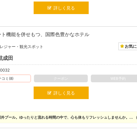
詳しく見る
ート機能を併せもつ、国際色豊かなホテル
お気に
レジャー・観光スポット
航成田
-0032
コミ(8)
クーポン
WEB予約
詳しく見る
屋外プール。ゆったりと流れる時間の中で、心も体もリフレッシュしませんか。... （