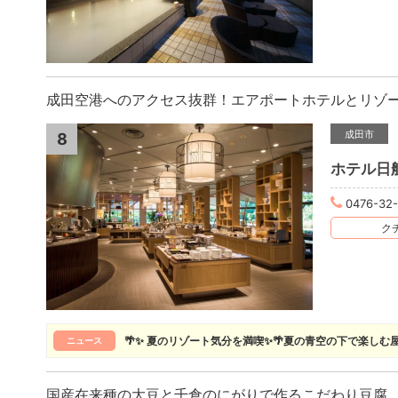
成田空港へのアクセス抜群！エアポートホテルとリゾ
成田市
8
ホテル日
0476-32
クチ
🌴✨ 夏のリゾート気分を満喫✨🌴夏の青空の下で楽しむ
ニュース
国産在来種の大豆と千倉のにがりで作るこだわり豆腐