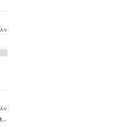
入り
入り
ハワイアンカフェ＆レストラン Merengue KOKO HOTEL Premier 東京ベイ幕張店
NEW