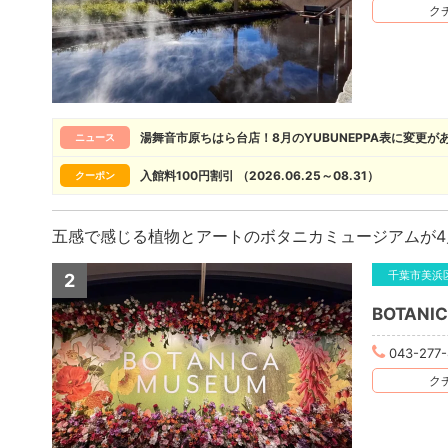
クチ
湯舞音市原ちはら台店！8月のYUBUNEPPA表に変更があ
ニュース
入館料100円割引 （2026.06.25～08.31）
クーポン
五感で感じる植物とアートのボタニカミュージアムが4月
千葉市美浜
2
BOTAN
043-277-
クチ