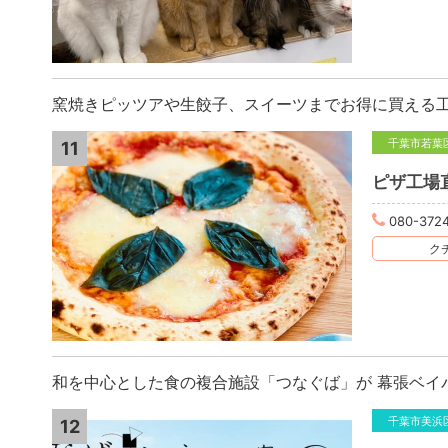
窯焼きピッツアや生餃子、スイーツまでお得に買える
千葉市若葉
11
ピザ工場
080-372
クチ
和を中心とした食の複合施設「つなぐば」が 幕張ベイパ
千葉市美浜
12