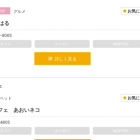
お気に
川区
グルメ
はる
4-8065
クチコミ
クーポン
WEB予約
詳しく見る
ェ
お気に
ペット
フェ あおいネコ
-4805
クチコミ
クーポン
WEB予約