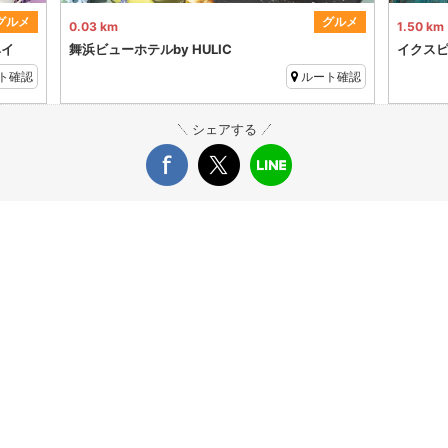
グルメ
グルメ
0.03 km
1.50 km
ベイ
舞浜ビューホテルby HULIC
イクスピ
ト確認
ルート確認
シェアする