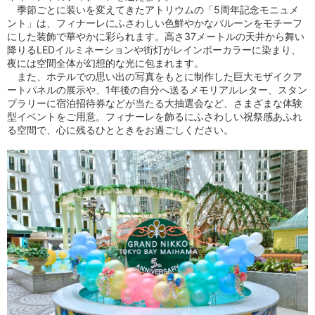
季節ごとに装いを変えてきたアトリウムの「5周年記念モニュメ
ント」は、フィナーレにふさわしい色鮮やかなバルーンをモチーフ
にした装飾で華やかに彩られます。高さ37メートルの天井から舞い
降りるLEDイルミネーションや街灯がレインボーカラーに染まり、
夜には空間全体が幻想的な光に包まれます。
また、ホテルでの思い出の写真をもとに制作した巨大モザイクア
ートパネルの展示や、1年後の自分へ送るメモリアルレター、スタン
プラリーに宿泊招待券などが当たる大抽選会など、さまざまな体験
型イベントをご用意。フィナーレを飾るにふさわしい祝祭感あふれ
る空間で、心に残るひとときをお過ごしください。