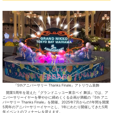
『5thアニバーサリー Thanks Finale』アトリウム装飾
開業5周年を迎えた『グランドニッコー東京ベイ 舞浜』では、ア
ニバーサリーイヤーを華やかに締めくくる企画が満載の『5th アニ
バーサリー Thanks Finale』を開催。2025年7月からの1年間を開業
5周年のアニバーサリーイヤーとし、1年にわたり開催してきた5周
年イベントのフィナーレを迎えます。