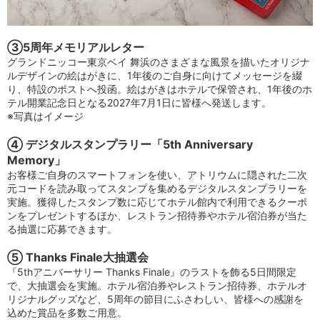
③5周年メモリアルレター
グランドニッコー東京ベイ 舞浜のさまざまな風景を描いたオリジナ
ルデザインの絵はがきに、1年後のご自身に向けてメッセージを綴
り、特設のポストへ投函。絵はがきはホテルで保管され、1年後のホ
テル開業記念日となる2027年7月1日に皆様へ発送します。
※写真はイメージ
④ デジタルスタンプラリー「5th Anniversary
Memory」
お客様ご自身のスマートフォンを使い、アトリウムに隠された二次
元コードを読み取ってスタンプを集めるデジタルスタンプラリーを
実施。獲得したスタンプ数に応じてホテル館内で利用できるクーポ
ンをプレゼントするほか、レストラン招待券やホテル宿泊券が当た
る抽選に応募できます。
⑤ Thanks Finale大抽選会
『5thアニバーサリー Thanks Finale』のラストを飾る5日間限定
で、大抽選会を実施。ホテル宿泊券やレストラン招待券、ホテルオ
リジナルグッズなど、5周年の節目にふさわしい、皆様への感謝を
込めた賞品を多数ご用意。