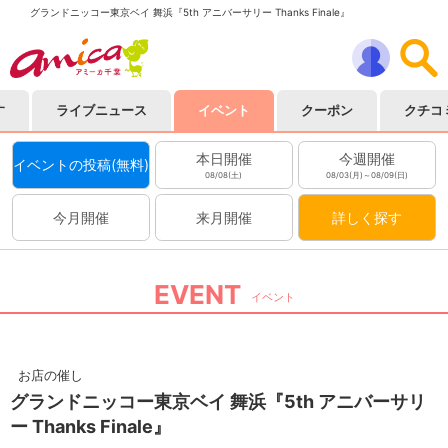
グランドニッコー東京ベイ 舞浜『5th アニバーサリー Thanks Finale』
す
ライブニュース
イベント
クーポン
クチコ
本日開催
今週開催
イベントの投稿(無料)
08/08(土)
08/03(月)～08/09(日)
今月開催
来月開催
詳しく探す
EVENT
イベント
お店の催し
グランドニッコー東京ベイ 舞浜『5th アニバーサリ
ー Thanks Finale』