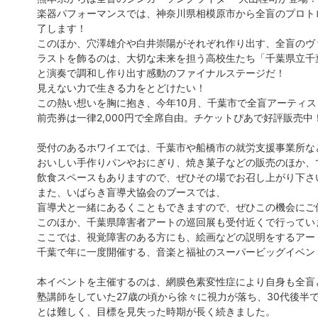
楽器パフォーマンスでは、神奈川県相模原市から全盲のプロト
了します！
このほか、穴澤雄介や白井崇陽がそれぞれ作り出す、全盲のヴ
ラストを飾るのは、大切な未来を担う高校生たち「千葉県立千
と演奏で調和し作り出す感動のファイナルステージだ！
見えない力で生きる力をとどけたい！
この熱い想いを胸に抱き、今年10月、千葉市で全盲アーティ
前売券は一律2,000円で全席自由。チケットぴあで好評販売
受付のあるホワイエでは、千葉市や船橋市の就労支援事業所な
おいしい手作りパンやおにぎり、焼き菓子などの販売のほか、
飲食スペースもありますので、ぜひその場でお召し上がり下さ
また、いばらき盲導犬協会のブースでは、
盲導犬と一緒にあるくこともできますので、ぜひこの機会にご
このほか、千葉県障害者アートの巡回展も受付近くで行ってい
ここでは、視覚障害のある方にも、絵画などの説明をするアー
千葉で年に一度開催する、音楽と福祉のスーパービッグイベン
本イベントを主催するのは、網膜色素変性症により自身も全盲
塾講師をしていた27歳の頃から徐々に視力が落ち、30代後
とは難しく、目標を見失った時期が長く続きました。