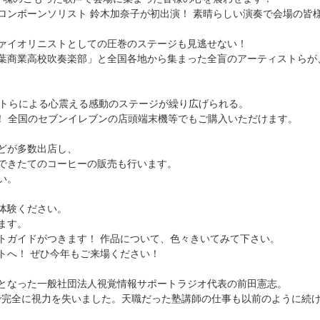
ロンボーンソリスト 鈴木加奈子が初出演！ 素晴らしい演奏で会場の皆
ァイオリニストとしての圧巻のステージも見逃せない！
葉商業高校吹奏楽部」と全国各地から集まった全盲のアーティストらが
ストらによる心震える感動のステージが繰り広げられる。
中！ 全国のセブンイレブンの店頭端末機等でもご購入いただけます。
どが多数出店し、
できたてのコーヒーの販売も行います。
い。
体験ください。
ます。
トガイドがつきます！ 作品について、色々きいてみて下さい。
トへ！ ぜひ今年もご来場ください！
となった一般社団法人視覚情報サポートラジオ代表の前田憲志。
半で完全に視力を失いました。天職だった塾講師の仕事も以前のように続