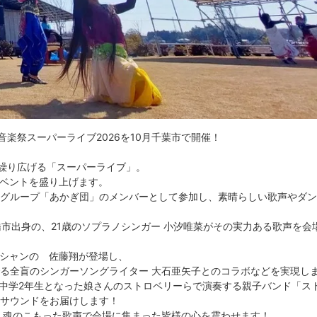
楽祭スーパーライブ2026を10月千葉市で開催！
繰り広げる「スーパーライブ」。
イベントを盛り上げます。
ルグループ「あかぎ団」のメンバーとして参加し、素晴らしい歌声やダ
橋市出身の、21歳のソプラノシンガー 小汐唯菜がその実力ある歌声を会
ジシャンの 佐藤翔が登場し、
でる全盲のシンガーソングライター 大石亜矢子とのコラボなどを実現し
shiと中学2年生となった娘さんのストロベリーらで演奏する親子バンド「ス
なサウンドをお届けします！
 魂のこもった歌声で会場に集まった皆様の心を震わせます！