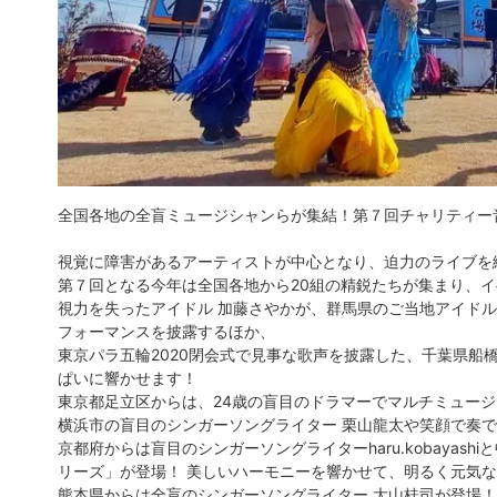
全国各地の全盲ミュージシャンらが集結！第７回チャリティー音
視覚に障害があるアーティストが中心となり、迫力のライブを
第７回となる今年は全国各地から20組の精鋭たちが集まり、
視力を失ったアイドル 加藤さやかが、群馬県のご当地アイド
フォーマンスを披露するほか、
東京パラ五輪2020閉会式で見事な歌声を披露した、千葉県船
ぱいに響かせます！
東京都足立区からは、24歳の盲目のドラマーでマルチミュー
横浜市の盲目のシンガーソングライター 栗山龍太や笑顔で奏
京都府からは盲目のシンガーソングライターharu.kobaya
リーズ」が登場！ 美しいハーモニーを響かせて、明るく元気
熊本県からは全盲のシンガーソングライター 大山桂司が登場！