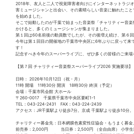
2018年、友人と二人で視覚障害者向けにインターネットラジ
害ミュージシャンと出会い、その素晴らしい音楽に触れたこと
を始めました。
そこで始動したのが千葉で始まった音楽祭「チャリティー音楽
かけると、多くのミュージシャンが集まりました。
第１回は60名前後の動員数でしたが、その後増え続け、第６回
今年は第１回目の開催地の千葉市中央区に6年ぶりに戻って来て
す！
記念すべき今年のスーパーライブに、ぜひ多くの皆様のご来場
【第７回 チャリティー音楽祭スーパーライブ2026 実施要項】
日時： 2026年10月12日（祝・月）
11時 開場 11時30分 開演 18時30分 終演（予定）
会場：千葉市民会館 大ホール
〒260-0017 千葉県千葉市中央区要町1-1
TEL：
043-224-2431
FAX：
043-224-2439
アクセス：JR千葉駅より徒歩7分。京成 千葉駅より徒歩10分。
チャリティー募金先：日本網膜色素変性症協会・もうまく募金
前売券：2,000円 当日券：2,500円 （全自由席） 小学