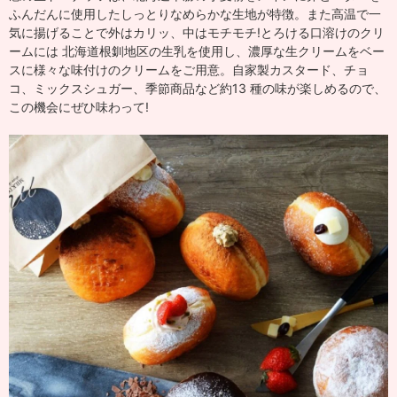
ふんだんに使用したしっとりなめらかな生地が特徴。また高温で一
気に揚げることで外はカリッ、中はモチモチ!とろける口溶けのクリ
ームには 北海道根釧地区の生乳を使用し、濃厚な生クリームをベー
スに様々な味付けのクリームをご用意。自家製カスタード、チョ
コ、ミックスシュガー、季節商品など約13 種の味が楽しめるので、
この機会にぜひ味わって!