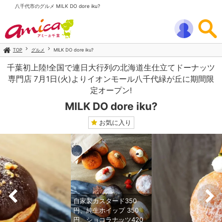
八千代市のグルメ MILK DO dore iku?
TOP
グルメ
MILK DO dore iku?
千葉初上陸!全国で連日大行列の北海道生仕立てドーナッツ
専門店 7月1日(火)よりイオンモール八千代緑が丘に期間限
定オープン!
MILK DO dore iku?
お気に入り
自家製カスタード350
円、純生ホイップ 350
円、ショコラナッツ420