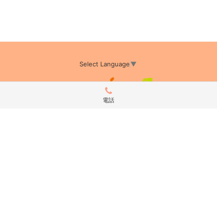
Select Language
▼
電話
アミーカTOP
サイト運営会社情報
プライバシーポリシー
サイトポリシー
サイト掲載についてのお申込み・お問い合わせ
フリーペーパー掲載についてのお申込み・お問い合わせ
amica配布エリア
店舗ログイン
Copyright(c) 2026 アミーカ千葉 Inc.All Rights Reserved.