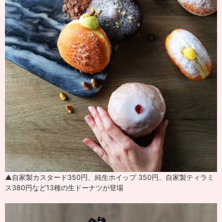
▲自家製カスタード350円、純生ホイップ 350円、自家製ティラミ
ス380円など13種の生ドーナツが登場