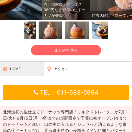
円、自家製ティラミス
380円など13種の生ドー
ナツが登場
住吉店限定「マーマレー
まとめて見る
HOME
アクセス
TEL：011-688-5994
北海道初の生仕立てドーナッツ専門店「ミルクドドレイク」が7月1
日(火)~9月15日(月・祝)までの期間限定で千葉に初オープン!今まで
のドーナッツと違い、口の中に入れるとシュワっと消えるような食
感の生ドーナッツは、北海道十勝の小麦粉をメインに卵とバターを